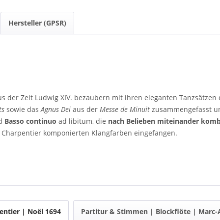
Hersteller (GPSR)
us der Zeit Ludwig XIV. bezaubern mit ihren eleganten Tanzsätzen
ts
sowie das
Agnus Dei
aus der
Messe de Minuit
zusammengefasst und
d
Basso continuo
ad libitum, die
nach Belieben miteinander komb
 Charpentier komponierten Klangfarben eingefangen.
ntier | Noël 1694
Partitur & Stimmen | Blockflöte | Marc-