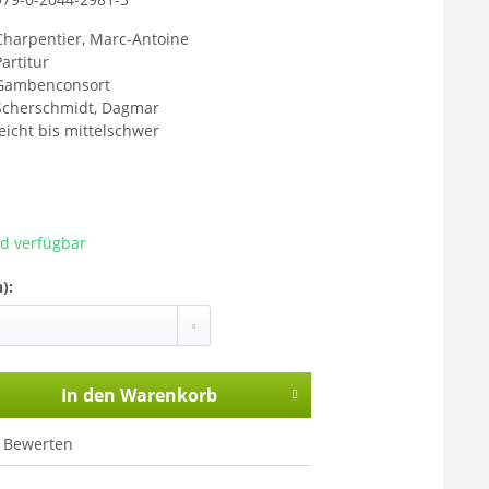
Charpentier, Marc-Antoine
Partitur
Gambenconsort
Scherschmidt, Dagmar
leicht bis mittelschwer
ad verfügbar
):
In den
Warenkorb
Bewerten