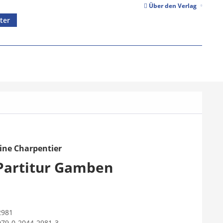
Über den Verlag
ter
ine Charpentier
 Partitur Gamben
2981
979-0-2044-2981-3