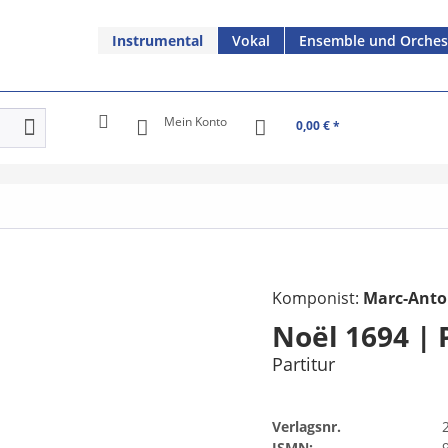
Instrumental
Vokal
Ensemble und Orches
Mein Konto
0,00 € *
Komponist:
Marc-Anto
Noël 1694 |
Partitur
Verlagsnr.
ISMN: