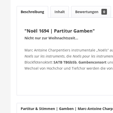
Beschreibung
Inhalt
Bewertungen
0
"Noël 1694 | Partitur Gamben"
Nicht nur zur Weihnachtszeit…
Marc Antoine Charpentiers instrumentale „Noëls“ a
Noëls sur les instruments
, die
Noëls pour les instrumen
Blockflötenoktett
SATB TBGbSb
,
Gambenconsort
un
Wechsel von Hochchor und Tiefchor werden die von
Partitur & Stimmen | Gamben | Marc-Antoine Charpe