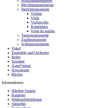
Holzblasinstrumente
Blechblasinstrumente
Streichinstrumente
Violine
Viola
Violoncello
Kontrabass
Viola da gamba
Tasteninstrumente
Zupfinstrumente
Schlaginstrumente
Vokal
Ensemble und Orchester
Reihe
Sonstige
Autor*innen
Downloads
Bücher
Informationen
Häufige Fragen
Kataloge
Widerrufsbelehrung
Aktuelles