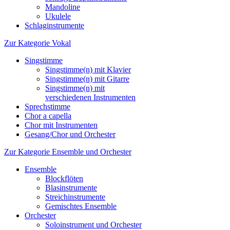
Mandoline
Ukulele
Schlaginstrumente
Zur Kategorie Vokal
Singstimme
Singstimme(n) mit Klavier
Singstimme(n) mit Gitarre
Singstimme(n) mit
verschiedenen Instrumenten
Sprechstimme
Chor a capella
Chor mit Instrumenten
Gesang/Chor und Orchester
Zur Kategorie Ensemble und Orchester
Ensemble
Blockflöten
Blasinstrumente
Streichinstrumente
Gemischtes Ensemble
Orchester
Soloinstrument und Orchester