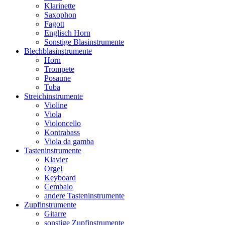
Klarinette
Saxophon
Fagott
Englisch Horn
Sonstige Blasinstrumente
Blechblasinstrumente
Horn
Trompete
Posaune
Tuba
Streichinstrumente
Violine
Viola
Violoncello
Kontrabass
Viola da gamba
Tasteninstrumente
Klavier
Orgel
Keyboard
Cembalo
andere Tasteninstrumente
Zupfinstrumente
Gitarre
sonstige Zupfinstrumente