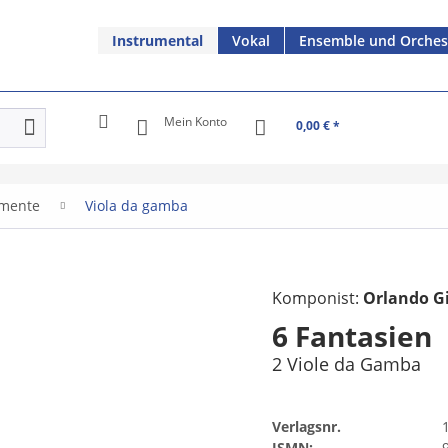
Instrumental
Vokal
Ensemble und Orches
Mein Konto
0,00 € *
umente
Viola da gamba
Komponist:
Orlando G
6 Fantasien
2 Viole da Gamba
Verlagsnr.
ISMN: