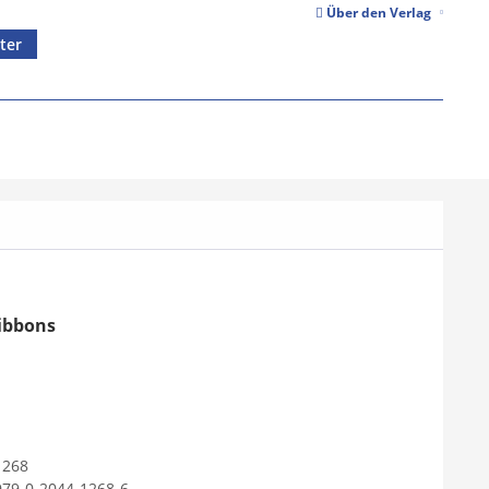
Über den Verlag
ter
ibbons
1268
979-0-2044-1268-6