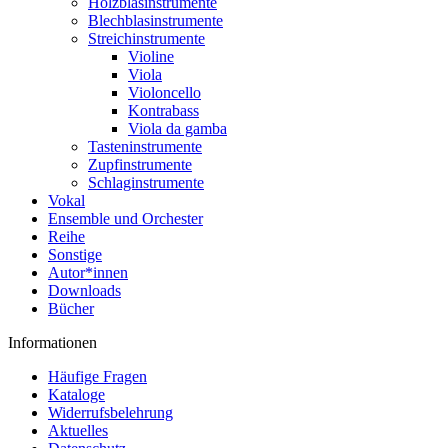
Holzblasinstrumente
Blechblasinstrumente
Streichinstrumente
Violine
Viola
Violoncello
Kontrabass
Viola da gamba
Tasteninstrumente
Zupfinstrumente
Schlaginstrumente
Vokal
Ensemble und Orchester
Reihe
Sonstige
Autor*innen
Downloads
Bücher
Informationen
Häufige Fragen
Kataloge
Widerrufsbelehrung
Aktuelles