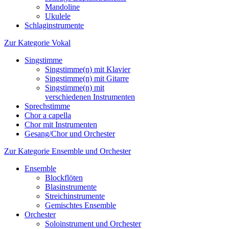
Mandoline
Ukulele
Schlaginstrumente
Zur Kategorie Vokal
Singstimme
Singstimme(n) mit Klavier
Singstimme(n) mit Gitarre
Singstimme(n) mit
verschiedenen Instrumenten
Sprechstimme
Chor a capella
Chor mit Instrumenten
Gesang/Chor und Orchester
Zur Kategorie Ensemble und Orchester
Ensemble
Blockflöten
Blasinstrumente
Streichinstrumente
Gemischtes Ensemble
Orchester
Soloinstrument und Orchester