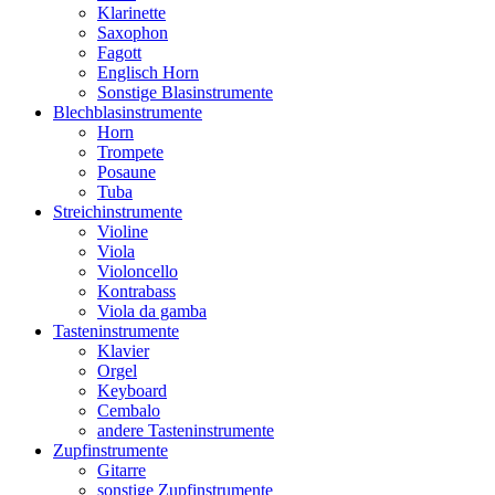
Klarinette
Saxophon
Fagott
Englisch Horn
Sonstige Blasinstrumente
Blechblasinstrumente
Horn
Trompete
Posaune
Tuba
Streichinstrumente
Violine
Viola
Violoncello
Kontrabass
Viola da gamba
Tasteninstrumente
Klavier
Orgel
Keyboard
Cembalo
andere Tasteninstrumente
Zupfinstrumente
Gitarre
sonstige Zupfinstrumente