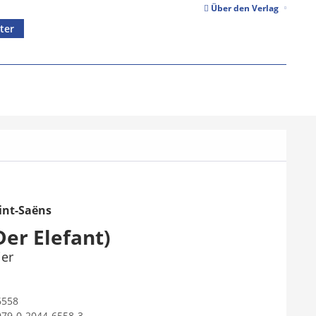
Über den Verlag
ter
int-Saëns
Der Elefant)
ier
6558
979-0-2044-6558-3