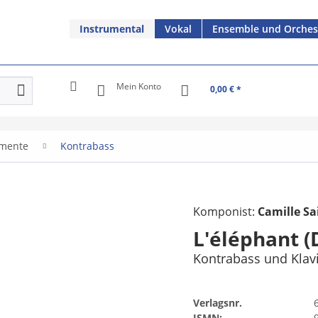
Instrumental
Vokal
Ensemble und Orches
Mein Konto
0,00 € *
umente
Kontrabass
Komponist:
Camille Sa
L'éléphant (
Kontrabass und Klav
Verlagsnr.
ISMN: