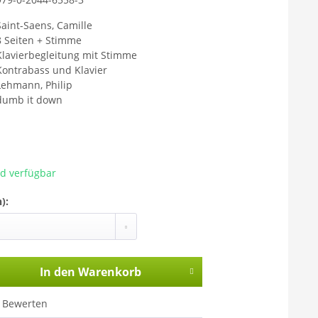
Mit dem Aufr
Sie sich ein
Saint-Saens, Camille
übermittelt 
8 Seiten + Stimme
Klavierbegleitung mit Stimme
gelesen habe
Kontrabass und Klavier
Lehmann, Philip
dumb it down
ad verfügbar
):
In den
Warenkorb
Bewerten