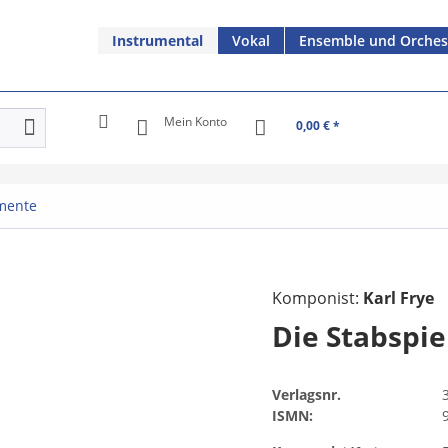
Instrumental
Vokal
Ensemble und Orches
Mein Konto
0,00 € *
mente
Komponist:
Karl Frye
Die Stabspie
Verlagsnr.
ISMN: