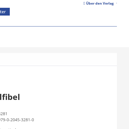
Über den Verlag
ter
lfibel
3281
979-0-2045-3281-0