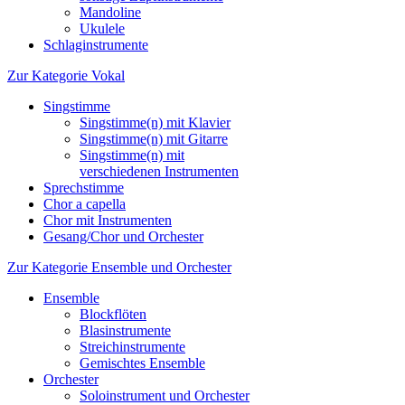
Mandoline
Ukulele
Schlaginstrumente
Zur Kategorie Vokal
Singstimme
Singstimme(n) mit Klavier
Singstimme(n) mit Gitarre
Singstimme(n) mit
verschiedenen Instrumenten
Sprechstimme
Chor a capella
Chor mit Instrumenten
Gesang/Chor und Orchester
Zur Kategorie Ensemble und Orchester
Ensemble
Blockflöten
Blasinstrumente
Streichinstrumente
Gemischtes Ensemble
Orchester
Soloinstrument und Orchester