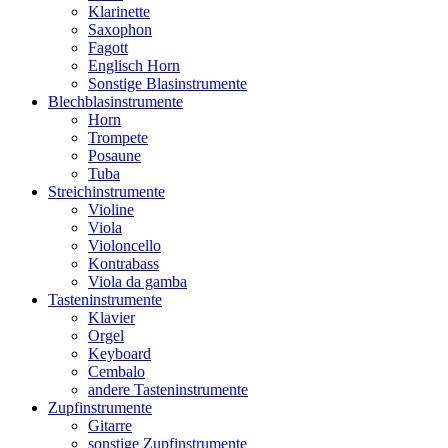
Klarinette
Saxophon
Fagott
Englisch Horn
Sonstige Blasinstrumente
Blechblasinstrumente
Horn
Trompete
Posaune
Tuba
Streichinstrumente
Violine
Viola
Violoncello
Kontrabass
Viola da gamba
Tasteninstrumente
Klavier
Orgel
Keyboard
Cembalo
andere Tasteninstrumente
Zupfinstrumente
Gitarre
sonstige Zupfinstrumente