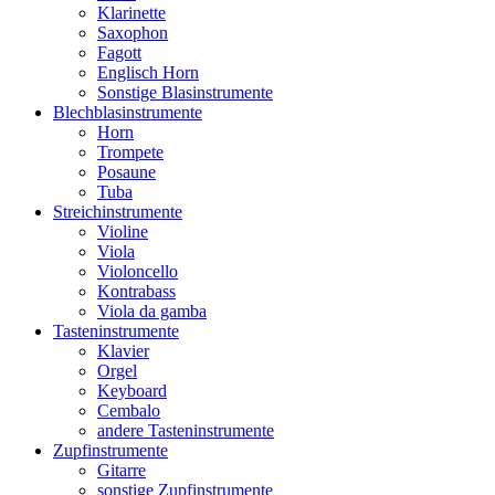
Klarinette
Saxophon
Fagott
Englisch Horn
Sonstige Blasinstrumente
Blechblasinstrumente
Horn
Trompete
Posaune
Tuba
Streichinstrumente
Violine
Viola
Violoncello
Kontrabass
Viola da gamba
Tasteninstrumente
Klavier
Orgel
Keyboard
Cembalo
andere Tasteninstrumente
Zupfinstrumente
Gitarre
sonstige Zupfinstrumente