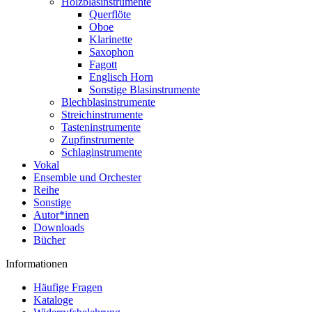
Holzblasinstrumente
Querflöte
Oboe
Klarinette
Saxophon
Fagott
Englisch Horn
Sonstige Blasinstrumente
Blechblasinstrumente
Streichinstrumente
Tasteninstrumente
Zupfinstrumente
Schlaginstrumente
Vokal
Ensemble und Orchester
Reihe
Sonstige
Autor*innen
Downloads
Bücher
Informationen
Häufige Fragen
Kataloge