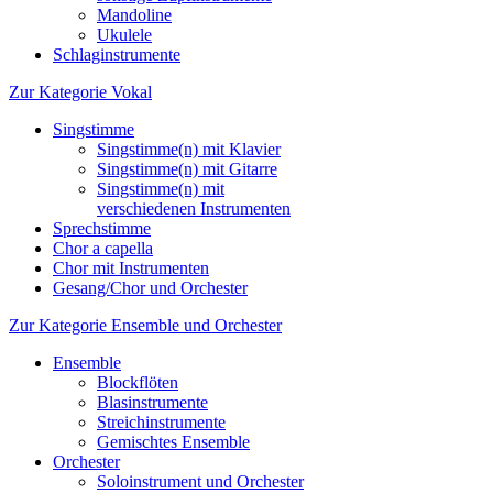
Mandoline
Ukulele
Schlaginstrumente
Zur Kategorie Vokal
Singstimme
Singstimme(n) mit Klavier
Singstimme(n) mit Gitarre
Singstimme(n) mit
verschiedenen Instrumenten
Sprechstimme
Chor a capella
Chor mit Instrumenten
Gesang/Chor und Orchester
Zur Kategorie Ensemble und Orchester
Ensemble
Blockflöten
Blasinstrumente
Streichinstrumente
Gemischtes Ensemble
Orchester
Soloinstrument und Orchester