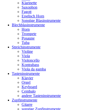
Klarinette
Saxophon
Fagott
Englisch Horn
Sonstige Blasinstrumente
Blechblasinstrumente
Horn
Trompete
Posaune
Tuba
Streichinstrumente
Violine
Viola
Violoncello
Kontrabass
Viola da gamba
Tasteninstrumente
Klavier
Orgel
Keyboard
Cembalo
andere Tasteninstrumente
Zupfinstrumente
Gitarre
sonstige Zupfinstrumente