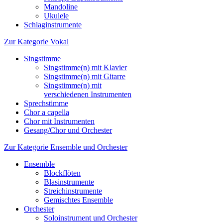
Mandoline
Ukulele
Schlaginstrumente
Zur Kategorie Vokal
Singstimme
Singstimme(n) mit Klavier
Singstimme(n) mit Gitarre
Singstimme(n) mit
verschiedenen Instrumenten
Sprechstimme
Chor a capella
Chor mit Instrumenten
Gesang/Chor und Orchester
Zur Kategorie Ensemble und Orchester
Ensemble
Blockflöten
Blasinstrumente
Streichinstrumente
Gemischtes Ensemble
Orchester
Soloinstrument und Orchester