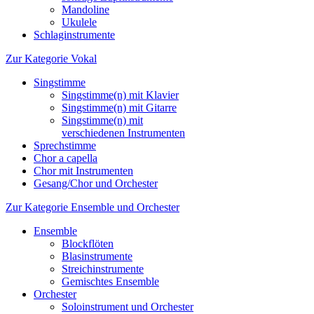
Mandoline
Ukulele
Schlaginstrumente
Zur Kategorie Vokal
Singstimme
Singstimme(n) mit Klavier
Singstimme(n) mit Gitarre
Singstimme(n) mit
verschiedenen Instrumenten
Sprechstimme
Chor a capella
Chor mit Instrumenten
Gesang/Chor und Orchester
Zur Kategorie Ensemble und Orchester
Ensemble
Blockflöten
Blasinstrumente
Streichinstrumente
Gemischtes Ensemble
Orchester
Soloinstrument und Orchester