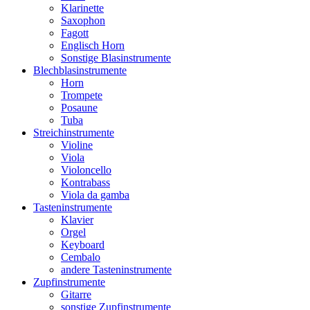
Klarinette
Saxophon
Fagott
Englisch Horn
Sonstige Blasinstrumente
Blechblasinstrumente
Horn
Trompete
Posaune
Tuba
Streichinstrumente
Violine
Viola
Violoncello
Kontrabass
Viola da gamba
Tasteninstrumente
Klavier
Orgel
Keyboard
Cembalo
andere Tasteninstrumente
Zupfinstrumente
Gitarre
sonstige Zupfinstrumente