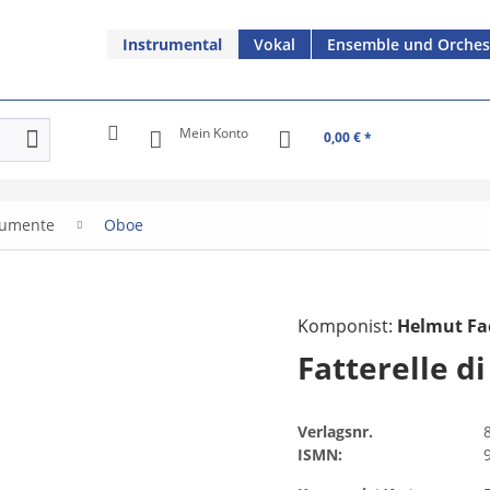
Instrumental
Vokal
Ensemble und Orches
Mein Konto
0,00 € *
rumente
Oboe
Komponist:
Helmut Fa
Fatterelle d
Verlagsnr.
ISMN: