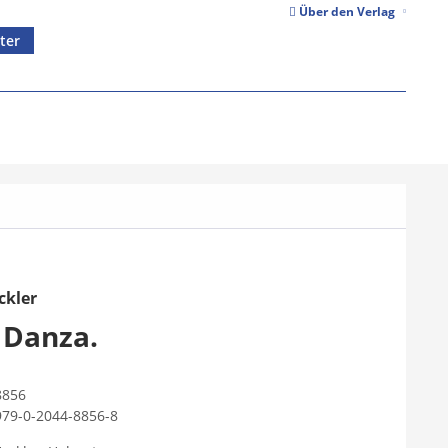
Über den Verlag
ter
ckler
i Danza.
8856
979-0-2044-8856-8