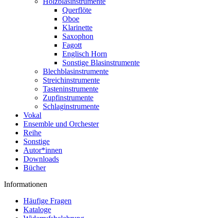
Holzblasinstrumente
Querflöte
Oboe
Klarinette
Saxophon
Fagott
Englisch Horn
Sonstige Blasinstrumente
Blechblasinstrumente
Streichinstrumente
Tasteninstrumente
Zupfinstrumente
Schlaginstrumente
Vokal
Ensemble und Orchester
Reihe
Sonstige
Autor*innen
Downloads
Bücher
Informationen
Häufige Fragen
Kataloge