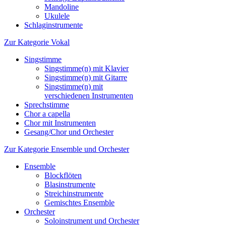
Mandoline
Ukulele
Schlaginstrumente
Zur Kategorie Vokal
Singstimme
Singstimme(n) mit Klavier
Singstimme(n) mit Gitarre
Singstimme(n) mit
verschiedenen Instrumenten
Sprechstimme
Chor a capella
Chor mit Instrumenten
Gesang/Chor und Orchester
Zur Kategorie Ensemble und Orchester
Ensemble
Blockflöten
Blasinstrumente
Streichinstrumente
Gemischtes Ensemble
Orchester
Soloinstrument und Orchester