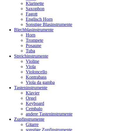
Klarinette
Saxophon
Fagott
Englisch Horn
Sonstige Blasinstrumente
Blechblasinstrumente
Horn
Trompete
Posaune
Tuba
Streichinstrumente
Violine
Viola
Violoncello
Kontrabass
Viola da gamba
Tasteninstrumente
Klavier
Orgel
Keyboard
Cembalo
andere Tasteninstrumente
Zupfinstrumente
Gitarre
sonstige Zupfinstrumente