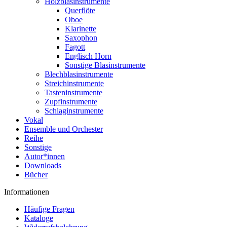
Holzblasinstrumente
Querflöte
Oboe
Klarinette
Saxophon
Fagott
Englisch Horn
Sonstige Blasinstrumente
Blechblasinstrumente
Streichinstrumente
Tasteninstrumente
Zupfinstrumente
Schlaginstrumente
Vokal
Ensemble und Orchester
Reihe
Sonstige
Autor*innen
Downloads
Bücher
Informationen
Häufige Fragen
Kataloge