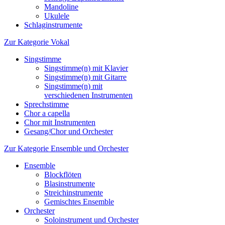
Mandoline
Ukulele
Schlaginstrumente
Zur Kategorie Vokal
Singstimme
Singstimme(n) mit Klavier
Singstimme(n) mit Gitarre
Singstimme(n) mit
verschiedenen Instrumenten
Sprechstimme
Chor a capella
Chor mit Instrumenten
Gesang/Chor und Orchester
Zur Kategorie Ensemble und Orchester
Ensemble
Blockflöten
Blasinstrumente
Streichinstrumente
Gemischtes Ensemble
Orchester
Soloinstrument und Orchester