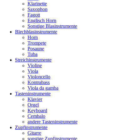
Klarinette
Saxophon
Fagott
Englisch Horn
Sonstige Blasinstrumente
Blechblasinstrumente
Horn
Trompete
Posaune
Tuba
Streichinstrumente
Violine
Viola
Violoncello
Kontrabass
Viola da gamba
Tasteninstrumente
Klavier
Orgel
Keyboard
Cembalo
andere Tasteninstrumente
Zupfinstrumente
Gitarre
sonstige Zupfinstrumente