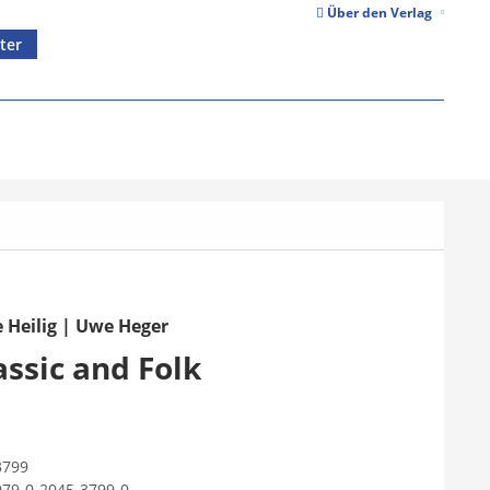
Über den Verlag
ter
e Heilig | Uwe Heger
assic and Folk
3799
979-0-2045-3799-0