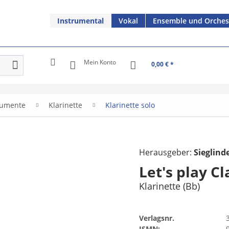
Instrumental
Vokal
Ensemble und Orches
Mein Konto
0,00 € *
rumente
Klarinette
Klarinette solo
Herausgeber:
Sieglind
Let's play Cl
Klarinette (Bb)
Verlagsnr.
ISMN: