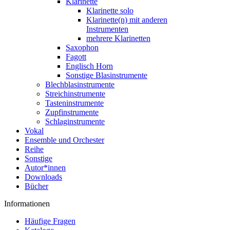
Klarinette
Klarinette solo
Klarinette(n) mit anderen
Instrumenten
mehrere Klarinetten
Saxophon
Fagott
Englisch Horn
Sonstige Blasinstrumente
Blechblasinstrumente
Streichinstrumente
Tasteninstrumente
Zupfinstrumente
Schlaginstrumente
Vokal
Ensemble und Orchester
Reihe
Sonstige
Autor*innen
Downloads
Bücher
Informationen
Häufige Fragen