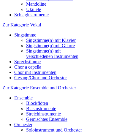
Mandoline
Ukulele
Schlaginstrumente
Zur Kategorie Vokal
Singstimme
Singstimme(n) mit Klavier
Singstimme(n) mit Gitarre
Singstimme(n) mit
verschiedenen Instrumenten
Sprechstimme
Chor a capella
Chor mit Instrumenten
Gesang/Chor und Orchester
Zur Kategorie Ensemble und Orchester
Ensemble
Blockflöten
Blasinstrumente
Streichinstrumente
Gemischtes Ensemble
Orchester
Soloinstrument und Orchester