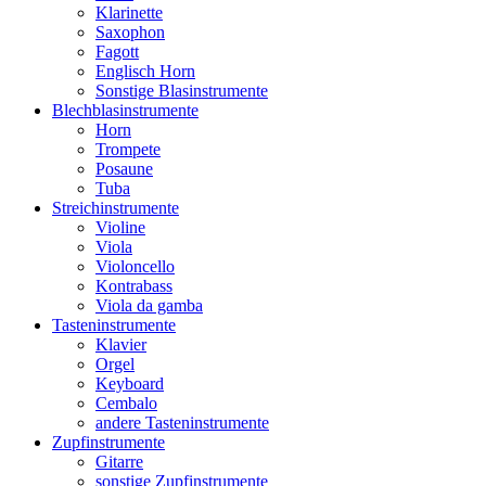
Klarinette
Saxophon
Fagott
Englisch Horn
Sonstige Blasinstrumente
Blechblasinstrumente
Horn
Trompete
Posaune
Tuba
Streichinstrumente
Violine
Viola
Violoncello
Kontrabass
Viola da gamba
Tasteninstrumente
Klavier
Orgel
Keyboard
Cembalo
andere Tasteninstrumente
Zupfinstrumente
Gitarre
sonstige Zupfinstrumente