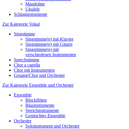
Mandoline
Ukulele
Schlaginstrumente
Zur Kategorie Vokal
Singstimme
Singstimme(n) mit Klavier
Singstimme(n) mit Gitarre
Singstimme(n) mit
verschiedenen Instrumenten
Sprechstimme
Chor a capella
Chor mit Instrumenten
Gesang/Chor und Orchester
Zur Kategorie Ensemble und Orchester
Ensemble
Blockflöten
Blasinstrumente
Streichinstrumente
Gemischtes Ensemble
Orchester
Soloinstrument und Orchester