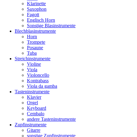
Klarinette
Saxophon
Fagott
Englisch Horn
Sonstige Blasinstrumente
Blechblasinstrumente
Horn
Trompete
Posaune
Tuba
Streichinstrumente
Violine
Viola
Violoncello
Kontrabass
Viola da gamba
Tasteninstrumente
Klavier
Orgel
Keyboard
Cembalo
andere Tasteninstrumente
Zupfinstrumente
Gitarre
sonstige Zupfinstrumente