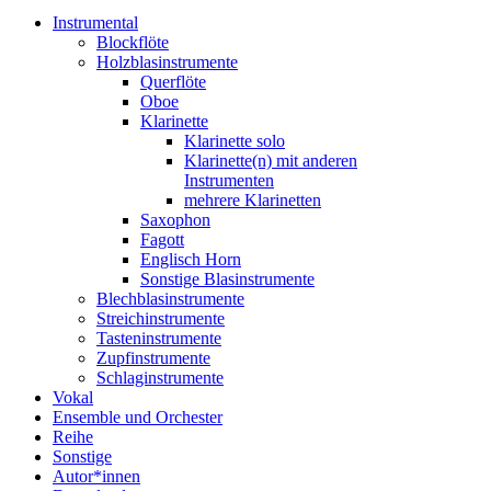
Instrumental
Blockflöte
Holzblasinstrumente
Querflöte
Oboe
Klarinette
Klarinette solo
Klarinette(n) mit anderen
Instrumenten
mehrere Klarinetten
Saxophon
Fagott
Englisch Horn
Sonstige Blasinstrumente
Blechblasinstrumente
Streichinstrumente
Tasteninstrumente
Zupfinstrumente
Schlaginstrumente
Vokal
Ensemble und Orchester
Reihe
Sonstige
Autor*innen