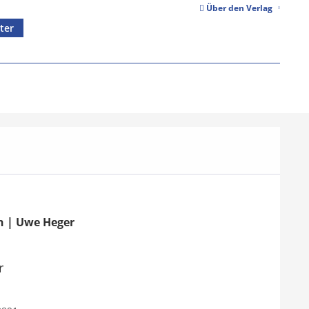
Über den Verlag
ter
in | Uwe Heger
r