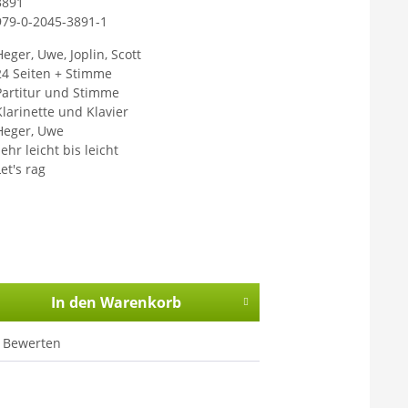
3891
979-0-2045-3891-1
Heger, Uwe, Joplin, Scott
24 Seiten + Stimme
Partitur und Stimme
Klarinette und Klavier
Heger, Uwe
ehr leicht bis leicht
et's rag
In den
Warenkorb
Bewerten