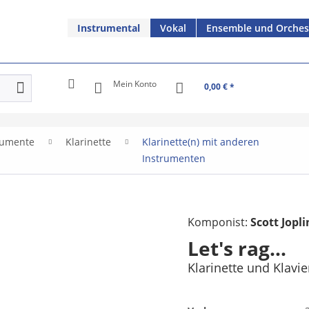
Instrumental
Vokal
Ensemble und Orches
Mein Konto
0,00 € *
rumente
Klarinette
Klarinette(n) mit anderen
Instrumenten
Komponist:
Scott Jopl
Let's rag...
Klarinette und Klavie