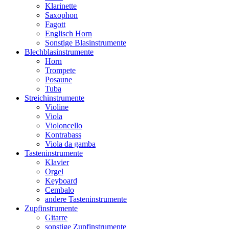
Klarinette
Saxophon
Fagott
Englisch Horn
Sonstige Blasinstrumente
Blechblasinstrumente
Horn
Trompete
Posaune
Tuba
Streichinstrumente
Violine
Viola
Violoncello
Kontrabass
Viola da gamba
Tasteninstrumente
Klavier
Orgel
Keyboard
Cembalo
andere Tasteninstrumente
Zupfinstrumente
Gitarre
sonstige Zupfinstrumente