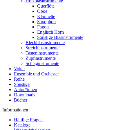
Holzblasinstrumente
Querflöte
Oboe
Klarinette
Saxophon
Fagott
Englisch Horn
Sonstige Blasinstrumente
Blechblasinstrumente
Streichinstrumente
Tasteninstrumente
Zupfinstrumente
Schlaginstrumente
Vokal
Ensemble und Orchester
Reihe
Sonstige
Autor*innen
Downloads
Bücher
Informationen
Häufige Fragen
Kataloge