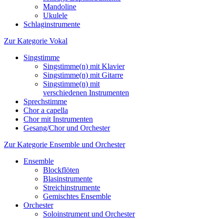
Mandoline
Ukulele
Schlaginstrumente
Zur Kategorie Vokal
Singstimme
Singstimme(n) mit Klavier
Singstimme(n) mit Gitarre
Singstimme(n) mit
verschiedenen Instrumenten
Sprechstimme
Chor a capella
Chor mit Instrumenten
Gesang/Chor und Orchester
Zur Kategorie Ensemble und Orchester
Ensemble
Blockflöten
Blasinstrumente
Streichinstrumente
Gemischtes Ensemble
Orchester
Soloinstrument und Orchester