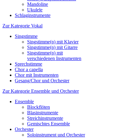
Mandoline
Ukulele
Schlaginstrumente
Zur Kategorie Vokal
Singstimme
Singstimme(n) mit Klavier
Singstimme(n) mit Gitarre
Singstimme(n) mit
verschiedenen Instrumenten
Sprechstimme
Chor a capella
Chor mit Instrumenten
Gesang/Chor und Orchester
Zur Kategorie Ensemble und Orchester
Ensemble
Blockflöten
Blasinstrumente
Streichinstrumente
Gemischtes Ensemble
Orchester
Soloinstrument und Orchester