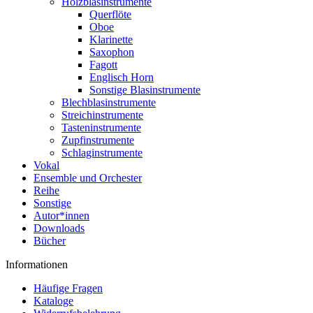
Holzblasinstrumente
Querflöte
Oboe
Klarinette
Saxophon
Fagott
Englisch Horn
Sonstige Blasinstrumente
Blechblasinstrumente
Streichinstrumente
Tasteninstrumente
Zupfinstrumente
Schlaginstrumente
Vokal
Ensemble und Orchester
Reihe
Sonstige
Autor*innen
Downloads
Bücher
Informationen
Häufige Fragen
Kataloge