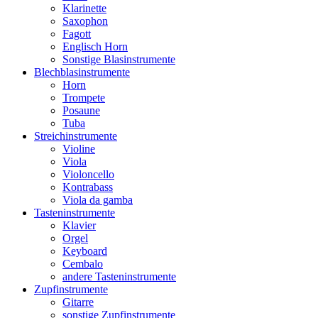
Klarinette
Saxophon
Fagott
Englisch Horn
Sonstige Blasinstrumente
Blechblasinstrumente
Horn
Trompete
Posaune
Tuba
Streichinstrumente
Violine
Viola
Violoncello
Kontrabass
Viola da gamba
Tasteninstrumente
Klavier
Orgel
Keyboard
Cembalo
andere Tasteninstrumente
Zupfinstrumente
Gitarre
sonstige Zupfinstrumente