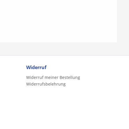
 Fr. Händel) -
(E.-Ph. Chédeville)
z - John Peel -
ändler (W. A.
O du schöner
n - Ländlerischer
 Mozart) -
Tanz (W. A.
Am Bach -
 -
isches
ied - Gigue (J.
hardt) - Der
Widerruf
iter - Polly-Wolly-
ontredanse (W. A.
Widerruf meiner Bestellung
Als zum Wald
Widerrufsbelehrung
 ging - Ein
fing 'ne Maus -
ng - Webertanz -
nz - Kikebusch -
z (G. Chr.
- Menuett (J.