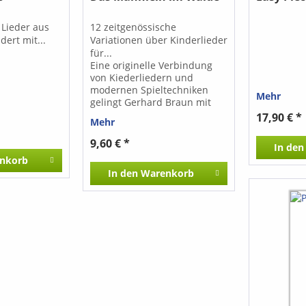
 Lieder aus
12 zeitgenössische
dert mit...
Variationen über Kinderlieder
für...
Eine originelle Verbindung
von Kiederliedern und
modernen Spieltechniken
Mehr
gelingt Gerhard Braun mit
seinen Variationen. Die
17,90 € *
Mehr
abwechslungsreich
gestalteten Stücke bieten
9,60 € *
In den
nicht nur Kindern, sondern
nkorb
auch Jugendlichen und
In den
Warenkorb
Erwachsenen einen leichten
Einstieg in die
zeitgenössische Musik.
Zudem sprechen die
amüsanten Miniaturen jedes
Publikum an und eignen sich
so für Konzerte, Wettbewerbe
und viele andere
Gelegenheiten.