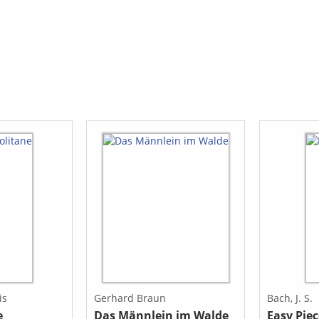
(Aus den U
Dew (Aus Ir
Row The B
Spiritual) 
Sweet Bets
Irland)
is
Gerhard Braun
Bach, J. S.
e
Das Männlein im Walde
Easy Piec