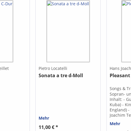
illet
Pietro Locatelli
Hans Joac
Sonata a tre d-Moll
Pleasant
Songs & Tr
Sopran- un
Inhalt: - 
Kuba) - Ki
England) -
Joachim Te
Mehr
Bone Rag 
Mehr
Teschner) 
11,00 € *
(Shanty) - 