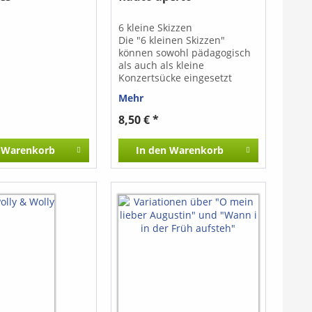
6 kleine Skizzen
Die "6 kleinen Skizzen"
können sowohl pädagogisch
als auch als kleine
Konzertsücke eingesetzt
werden. Sie können einzeln
Mehr
oder auch in anderen
Gruppierungen gespielt
8,50 € *
werden.
Warenkorb
In den
Warenkorb