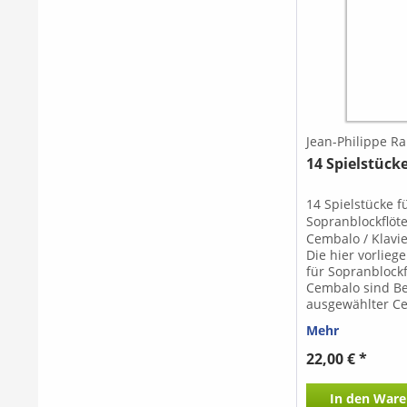
Jean-Philippe 
14 Spielstück
14 Spielstücke f
Sopranblockflöt
Cembalo / Klav
Die hier vorlieg
für Sopranblock
Cembalo sind B
ausgewählter C
aus den "Pièces 
Mehr
von Jean-Philip
Inhalt: - Air pou
22,00 € *
africains - Fanfa
Gavotte - Menue
In den
Ware
Sarabande I - Sa