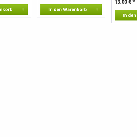
13,00 € *
den USA) -
nkorb
In den
Warenkorb
(Aus den U
In den
Syne (Aus 
Amazing Gr
Hymne) - E
Wolk herei
Werlins Li
Oh, Susann
- Bunt sin
(Johann Fri
Kein schön
von Zuccal
Lucia (aus 
Leinewebe
saubere Zu
Brunnen v
Franz Schu
Infirmary (
Rose Of Te
My Darling
den USA) - 
Mountain (S
Down, Mos
Spiritual) 