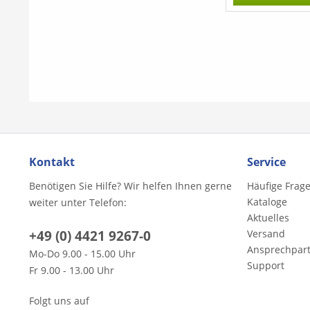
Musette en Ron
en Rondeau - Me
Menuet II - Gavo
en Rondeau - Ga
les fleurs -Tamb
Livri - Rigaudon 
Kontakt
Service
Benötigen Sie Hilfe? Wir helfen Ihnen gerne
Häufige Frag
Kataloge
weiter unter Telefon:
Aktuelles
+49 (0) 4421 9267-0
Versand
Ansprechpar
Mo-Do 9.00 - 15.00 Uhr
Support
Fr 9.00 - 13.00 Uhr
Folgt uns auf