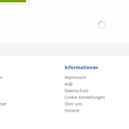
Gavotte (G.
deau - Gigue
Sarabande 
nuet I -
- Contretan
tte - Musette
Gavotte - L
votte pour
Mozart) - 
ourin - La
Rosengarte
II
Tanz (W. A.
Deutscher 
Mozart) - 
Bauerntanz
Neapolitan
Weihnachtsl
Chr. Schick
Informationen
Schimmelre
Doddle - C
en
Impressum
Mozart) - 
AGB
Petruschka
Datenschutz
Schneider 
Siebenspru
Cookie-Einstellungen
Schusterta
tner
Über uns
Wiener Tan
Historie
Wagenseil) 
Haydn)