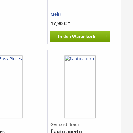
SA) - The Foggy
land) - Michael,
oat Ashore (Negro
Mehr
- Shady Grove -
y From Pike (Aus
17,90 € *
In den
Warenkorb
Gerhard Braun
es
flauto aperto