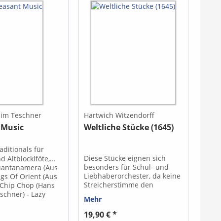
him Teschner
Hartwich Witzendorff
 Music
Weltliche Stücke (1645)
aditionals für
Diese Stücke eignen sich
d Altblocklföte,...
besonders für Schul- und
Guantanamera (Aus
Liebhaberorchester, da keine
ngs Of Orient (Aus
Streicherstimme den
 Chip Chop (Hans
Griffumfang der ersten Lage
schner) - Lazy
Mehr
überschreitet und keine
(Hans Joachim
nennenswerten
- Hullabaloo Belay
19,90 € *
grifftechnischen und
Freight Train (Aus