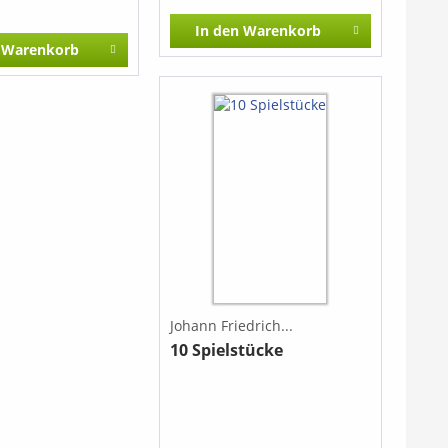
rhythmischen
 Old Mac Donald
In den
Warenkorb
Schwieirigkeiten vorkommen.
SA) - Auld Lang
Warenkorb
Schottland) -
ace (Schottische
s geht ein dunkle
n (Aus Johann
ederhandschrift) -
a (Stephen Foster)
d schon die Wälder
edrich Reichardt) -
er Land (Wilhelm
maglio) - Santa
Neapel) - Die
r haben eine
nft (Volkslied) - Am
or dem Tore (Nach
bert) - St. James
Blues) - The Yellow
Johann Friedrich...
xas (Aus den USA) -
10 Spielstücke
 Clementine (Aus
Go, Tell It On The
piritual) - Go
es (Negro
- Skip to My Lou