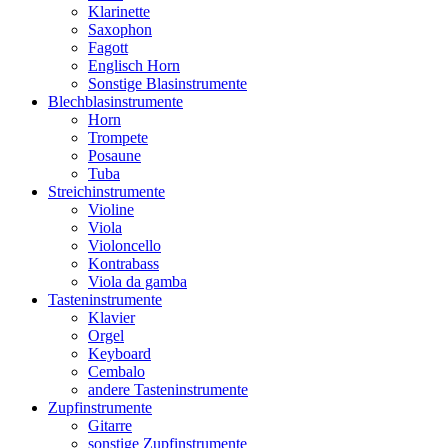
Klarinette
Saxophon
Fagott
Englisch Horn
Sonstige Blasinstrumente
Blechblasinstrumente
Horn
Trompete
Posaune
Tuba
Streichinstrumente
Violine
Viola
Violoncello
Kontrabass
Viola da gamba
Tasteninstrumente
Klavier
Orgel
Keyboard
Cembalo
andere Tasteninstrumente
Zupfinstrumente
Gitarre
sonstige Zupfinstrumente