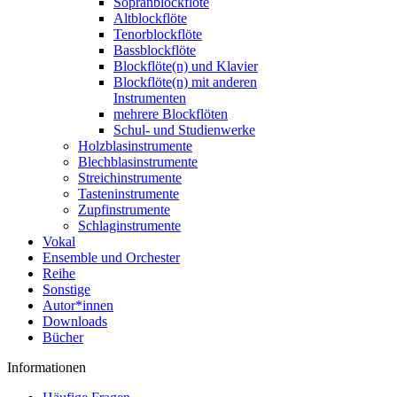
Sopranblockflöte
Altblockflöte
Tenorblockflöte
Bassblockflöte
Blockflöte(n) und Klavier
Blockflöte(n) mit anderen
Instrumenten
mehrere Blockflöten
Schul- und Studienwerke
Holzblasinstrumente
Blechblasinstrumente
Streichinstrumente
Tasteninstrumente
Zupfinstrumente
Schlaginstrumente
Vokal
Ensemble und Orchester
Reihe
Sonstige
Autor*innen
Downloads
Bücher
Informationen