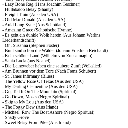
- Lazy Bone Rag (Hans Joachim Teschner)
- Hullabaloo Belay (Shanty)
- Freight Train (Aus den USA)
- Old Mac Donald (Aus den USA)
- Auld Lang Syne (Aus Schottland)
- Amazing Grace (Schottische Hymne)
- Es geht ein dunkle Wolk herein (Aus Johann Werlins
Liederhandschrift)
- Oh, Susanna (Stephen Foster)
- Bunt sind schon die Wälder (Johann Friedrich Reichardt)
- Kein schöner Land (Wilhelm von Zuccalmaglio)
- Santa Lucia (aus Neapel)
- Die Leineweber haben eine saubere Zunft (Volkslied)
- Am Brunnen vor dem Tore (Nach Franz Schubert)
- St. James Infirmary (Blues)
- The Yellow Rose Of Texas (Aus den USA)
- My Darling Clementine (Aus den USA)
- Go, Tell It On The Mountain (Spiritual)
- Go Down, Moses (Negro Spiritual)
- Skip to My Lou (Aus den USA)
- The Foggy Dew (Aus Irland)
- Michael, Row The Boat Ashore (Negro Spiritual)
- Shady Grove
- Sweet Betsy From Pike (Aus Irland)