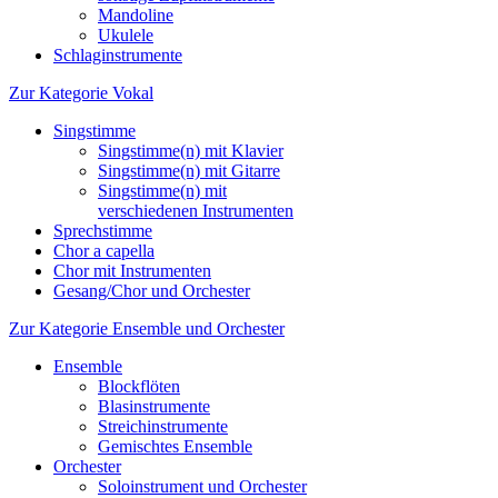
Mandoline
Ukulele
Schlaginstrumente
Zur Kategorie Vokal
Singstimme
Singstimme(n) mit Klavier
Singstimme(n) mit Gitarre
Singstimme(n) mit
verschiedenen Instrumenten
Sprechstimme
Chor a capella
Chor mit Instrumenten
Gesang/Chor und Orchester
Zur Kategorie Ensemble und Orchester
Ensemble
Blockflöten
Blasinstrumente
Streichinstrumente
Gemischtes Ensemble
Orchester
Soloinstrument und Orchester