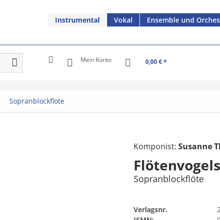
Instrumental
Vokal
Ensemble und Orches
Mein Konto
0,00 € *
Sopranblockflöte
Komponist:
Susanne T
Flötenvogels
Sopranblockflöte
Verlagsnr.
ISMN: