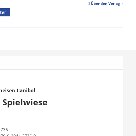
Über den Verlag
ter
heisen-Canibol
 Spielwiese
2736
979-0-2044-2736-9