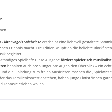
en
nnen
it
Flötenvogels Spielwiese
erscheint eine liebevoll gestaltete Samml
schen Erlebnis macht. Die Edition knüpft an die beliebte Blockflöt
sik begleitet.
enständiges Spielheft: Diese Ausgabe
fördert spielerisch musikalis
oten
behalten auch noch ungeübte Augen den Überblick – ein echte
nd die Einladung zum freien Musizieren machen die „Spielwiese“ z
 das Familienkonzert anstehen, haben junge Flötist*innen garanti
nd Fantasie erleben wollen.