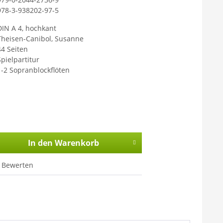
978-3-938202-97-5
DIN A 4, hochkant
Theisen-Canibol, Susanne
44 Seiten
Spielpartitur
1-2 Sopranblockflöten
In den
Warenkorb
Bewerten