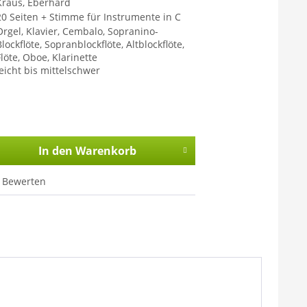
Kraus, Eberhard
20 Seiten + Stimme für Instrumente in C
Orgel, Klavier, Cembalo, Sopranino-
lockflöte, Sopranblockflöte, Altblockflöte,
Flöte, Oboe, Klarinette
leicht bis mittelschwer
In den
Warenkorb
Bewerten