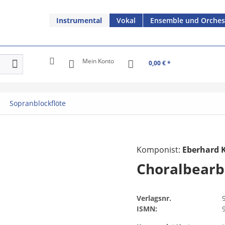
Instrumental
Vokal
Ensemble und Orches
Mein Konto
0,00 € *
Sopranblockflöte
Komponist:
Eberhard 
Choralbearb
Verlagsnr.
ISMN: