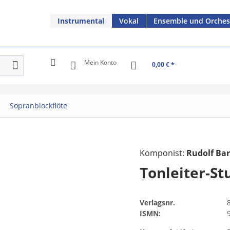
Instrumental
Vokal
Ensemble und Orches
Mein Konto
0,00 € *
Sopranblockflöte
Komponist:
Rudolf Bar
Tonleiter-St
Verlagsnr.
ISMN: