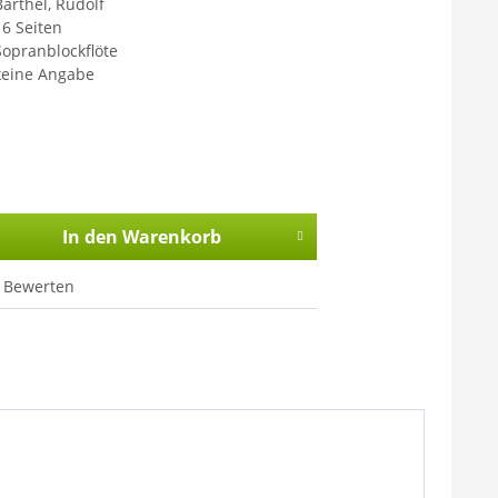
Barthel, Rudolf
16 Seiten
Sopranblockflöte
keine Angabe
In den
Warenkorb
Bewerten