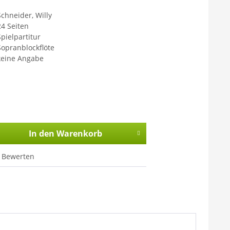
Schneider, Willy
24 Seiten
Spielpartitur
Sopranblockflöte
keine Angabe
In den
Warenkorb
Bewerten