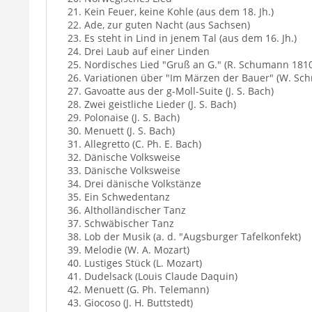
21. Kein Feuer, keine Kohle (aus dem 18. Jh.)
22. Ade, zur guten Nacht (aus Sachsen)
23. Es steht in Lind in jenem Tal (aus dem 16. Jh.)
24. Drei Laub auf einer Linden
25. Nordisches Lied "Gruß an G." (R. Schumann 181
26. Variationen über "Im Märzen der Bauer" (W. Sch
27. Gavoatte aus der g-Moll-Suite (J. S. Bach)
28. Zwei geistliche Lieder (J. S. Bach)
29. Polonaise (J. S. Bach)
30. Menuett (J. S. Bach)
31. Allegretto (C. Ph. E. Bach)
32. Dänische Volksweise
33. Dänische Volksweise
34. Drei dänische Volkstänze
35. Ein Schwedentanz
36. Altholländischer Tanz
37. Schwäbischer Tanz
38. Lob der Musik (a. d. "Augsburger Tafelkonfekt)
39. Melodie (W. A. Mozart)
40. Lustiges Stück (L. Mozart)
41. Dudelsack (Louis Claude Daquin)
42. Menuett (G. Ph. Telemann)
43. Giocoso (J. H. Buttstedt)