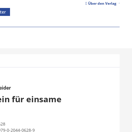
Über den Verlag
ter
eider
ein für einsame
628
979-0-2044-0628-9