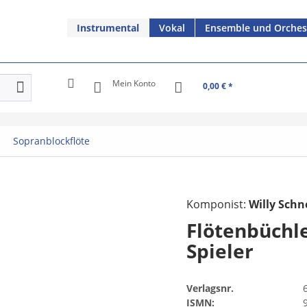
Instrumental
Vokal
Ensemble und Orches
Mein Konto
0,00 € *
Sopranblockflöte
Komponist:
Willy Schn
Flötenbüchl
Spieler
Verlagsnr.
ISMN: