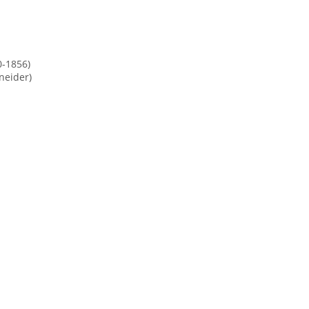
0-1856)
neider)