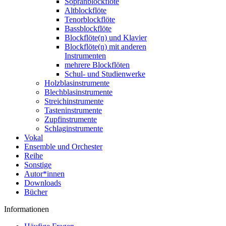
Sopranblockflöte
Altblockflöte
Tenorblockflöte
Bassblockflöte
Blockflöte(n) und Klavier
Blockflöte(n) mit anderen
Instrumenten
mehrere Blockflöten
Schul- und Studienwerke
Holzblasinstrumente
Blechblasinstrumente
Streichinstrumente
Tasteninstrumente
Zupfinstrumente
Schlaginstrumente
Vokal
Ensemble und Orchester
Reihe
Sonstige
Autor*innen
Downloads
Bücher
Informationen