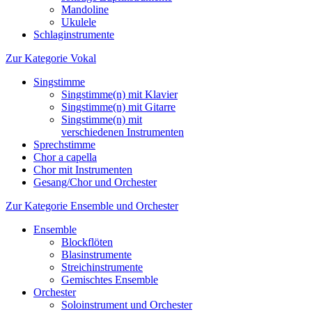
Mandoline
Ukulele
Schlaginstrumente
Zur Kategorie Vokal
Singstimme
Singstimme(n) mit Klavier
Singstimme(n) mit Gitarre
Singstimme(n) mit
verschiedenen Instrumenten
Sprechstimme
Chor a capella
Chor mit Instrumenten
Gesang/Chor und Orchester
Zur Kategorie Ensemble und Orchester
Ensemble
Blockflöten
Blasinstrumente
Streichinstrumente
Gemischtes Ensemble
Orchester
Soloinstrument und Orchester