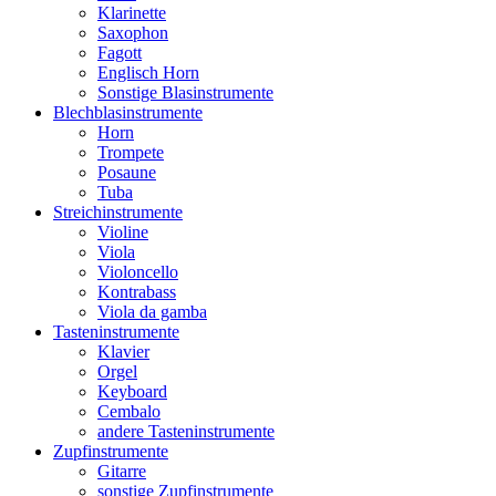
Klarinette
Saxophon
Fagott
Englisch Horn
Sonstige Blasinstrumente
Blechblasinstrumente
Horn
Trompete
Posaune
Tuba
Streichinstrumente
Violine
Viola
Violoncello
Kontrabass
Viola da gamba
Tasteninstrumente
Klavier
Orgel
Keyboard
Cembalo
andere Tasteninstrumente
Zupfinstrumente
Gitarre
sonstige Zupfinstrumente