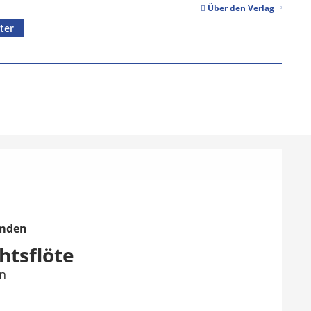
Über den Verlag
ter
Emden
htsflöte
en