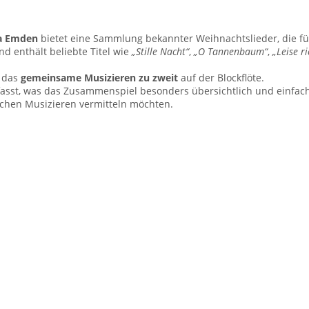
ka Emden
bietet eine Sammlung bekannter Weihnachtslieder, die für
d enthält beliebte Titel wie
„Stille Nacht“
,
„O Tannenbaum“
,
„Leise r
r das
gemeinsame Musizieren zu zweit
auf der Blockflöte.
st, was das Zusammenspiel besonders übersichtlich und einfach
chen Musizieren vermitteln möchten.