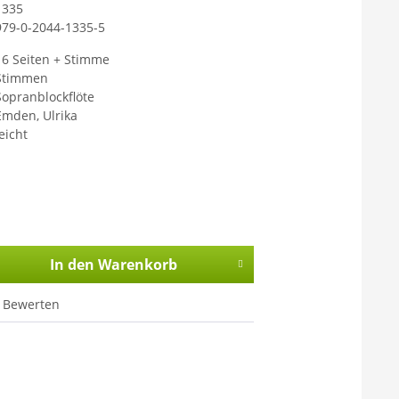
1335
979-0-2044-1335-5
16 Seiten + Stimme
Stimmen
Sopranblockflöte
Emden, Ulrika
eicht
In den
Warenkorb
Bewerten