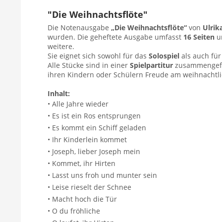
"Die Weihnachtsflöte"
Die Notenausgabe
„Die Weihnachtsflöte“
von
Ulri
wurden. Die geheftete Ausgabe umfasst
16 Seiten
un
weitere.
Sie eignet sich sowohl für das
Solospiel
als auch fü
Alle Stücke sind in einer
Spielpartitur
zusammengefas
ihren Kindern oder Schülern Freude am weihnachtli
Inhalt:
• Alle Jahre wieder
• Es ist ein Ros entsprungen
• Es kommt ein Schiff geladen
• Ihr Kinderlein kommet
• Joseph, lieber Joseph mein
• Kommet, ihr Hirten
• Lasst uns froh und munter sein
• Leise rieselt der Schnee
• Macht hoch die Tür
• O du fröhliche