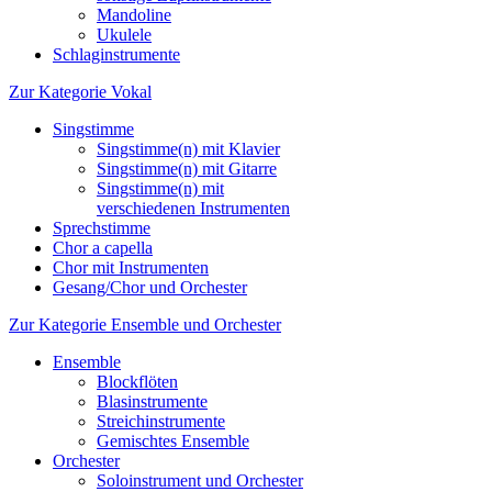
Mandoline
Ukulele
Schlaginstrumente
Zur Kategorie Vokal
Singstimme
Singstimme(n) mit Klavier
Singstimme(n) mit Gitarre
Singstimme(n) mit
verschiedenen Instrumenten
Sprechstimme
Chor a capella
Chor mit Instrumenten
Gesang/Chor und Orchester
Zur Kategorie Ensemble und Orchester
Ensemble
Blockflöten
Blasinstrumente
Streichinstrumente
Gemischtes Ensemble
Orchester
Soloinstrument und Orchester