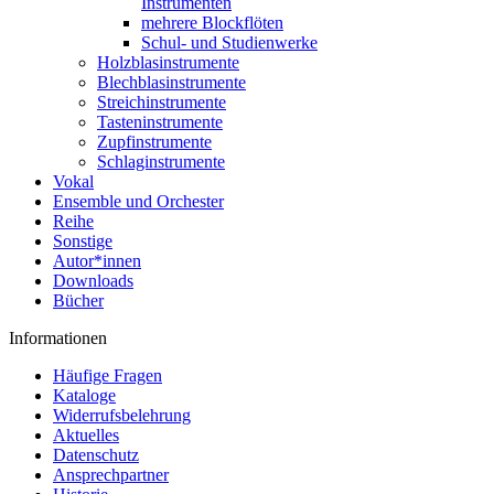
Instrumenten
mehrere Blockflöten
Schul- und Studienwerke
Holzblasinstrumente
Blechblasinstrumente
Streichinstrumente
Tasteninstrumente
Zupfinstrumente
Schlaginstrumente
Vokal
Ensemble und Orchester
Reihe
Sonstige
Autor*innen
Downloads
Bücher
Informationen
Häufige Fragen
Kataloge
Widerrufsbelehrung
Aktuelles
Datenschutz
Ansprechpartner