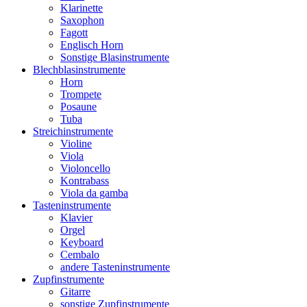
Klarinette
Saxophon
Fagott
Englisch Horn
Sonstige Blasinstrumente
Blechblasinstrumente
Horn
Trompete
Posaune
Tuba
Streichinstrumente
Violine
Viola
Violoncello
Kontrabass
Viola da gamba
Tasteninstrumente
Klavier
Orgel
Keyboard
Cembalo
andere Tasteninstrumente
Zupfinstrumente
Gitarre
sonstige Zupfinstrumente