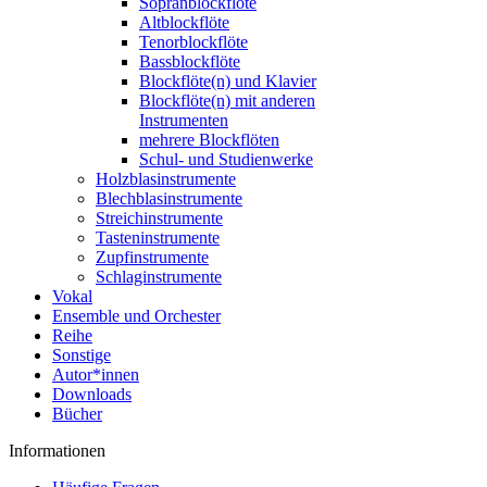
Sopranblockflöte
Altblockflöte
Tenorblockflöte
Bassblockflöte
Blockflöte(n) und Klavier
Blockflöte(n) mit anderen
Instrumenten
mehrere Blockflöten
Schul- und Studienwerke
Holzblasinstrumente
Blechblasinstrumente
Streichinstrumente
Tasteninstrumente
Zupfinstrumente
Schlaginstrumente
Vokal
Ensemble und Orchester
Reihe
Sonstige
Autor*innen
Downloads
Bücher
Informationen