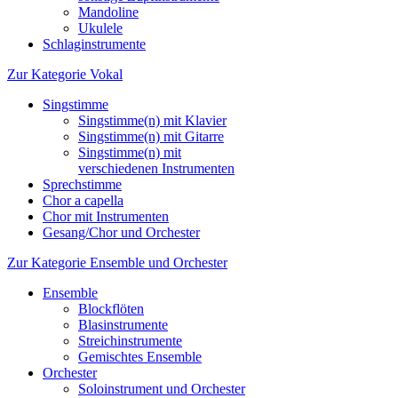
Mandoline
Ukulele
Schlaginstrumente
Zur Kategorie Vokal
Singstimme
Singstimme(n) mit Klavier
Singstimme(n) mit Gitarre
Singstimme(n) mit
verschiedenen Instrumenten
Sprechstimme
Chor a capella
Chor mit Instrumenten
Gesang/Chor und Orchester
Zur Kategorie Ensemble und Orchester
Ensemble
Blockflöten
Blasinstrumente
Streichinstrumente
Gemischtes Ensemble
Orchester
Soloinstrument und Orchester