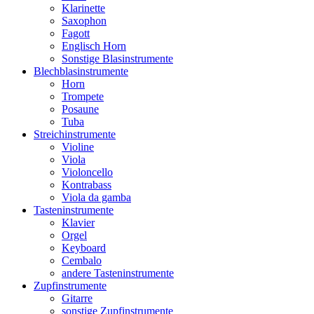
Klarinette
Saxophon
Fagott
Englisch Horn
Sonstige Blasinstrumente
Blechblasinstrumente
Horn
Trompete
Posaune
Tuba
Streichinstrumente
Violine
Viola
Violoncello
Kontrabass
Viola da gamba
Tasteninstrumente
Klavier
Orgel
Keyboard
Cembalo
andere Tasteninstrumente
Zupfinstrumente
Gitarre
sonstige Zupfinstrumente