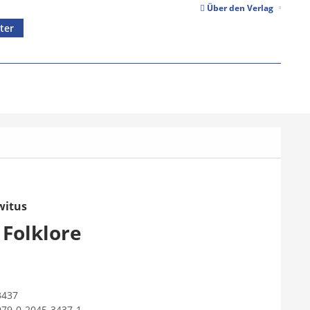
Über den Verlag
ter
witus
 Folklore
3437
979-0-2045-3437-1