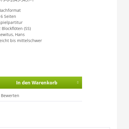
Bachformat
16 Seiten
Spielpartitur
 Blockflöten (SS)
Lewitus, Hans
leicht bis mittelschwer
In den
Warenkorb
Bewerten