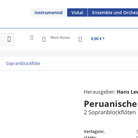
Instrumental
Vokal
Ensemble und Orches
Mein Konto
0,00 € *
Sopranblockflöte
Herausgeber:
Hans Le
Peruanische
2 Sopranblockflöten
Verlagsnr.
ISMN: