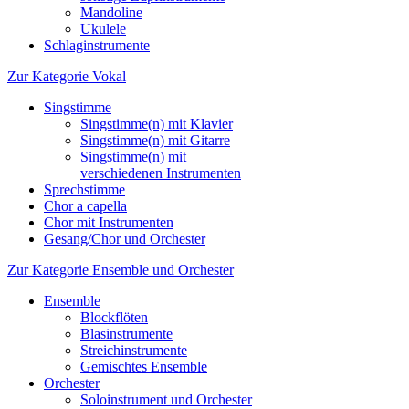
Mandoline
Ukulele
Schlaginstrumente
Zur Kategorie Vokal
Singstimme
Singstimme(n) mit Klavier
Singstimme(n) mit Gitarre
Singstimme(n) mit
verschiedenen Instrumenten
Sprechstimme
Chor a capella
Chor mit Instrumenten
Gesang/Chor und Orchester
Zur Kategorie Ensemble und Orchester
Ensemble
Blockflöten
Blasinstrumente
Streichinstrumente
Gemischtes Ensemble
Orchester
Soloinstrument und Orchester