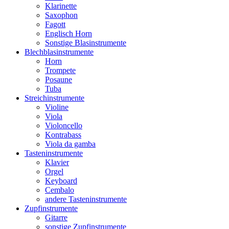
Klarinette
Saxophon
Fagott
Englisch Horn
Sonstige Blasinstrumente
Blechblasinstrumente
Horn
Trompete
Posaune
Tuba
Streichinstrumente
Violine
Viola
Violoncello
Kontrabass
Viola da gamba
Tasteninstrumente
Klavier
Orgel
Keyboard
Cembalo
andere Tasteninstrumente
Zupfinstrumente
Gitarre
sonstige Zupfinstrumente