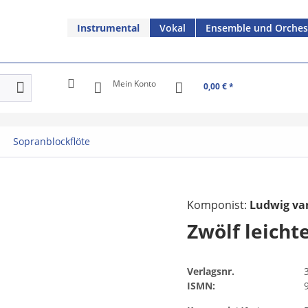
Instrumental
Vokal
Ensemble und Orches
Mein Konto
0,00 € *
Sopranblockflöte
Komponist:
Ludwig va
Zwölf leicht
Verlagsnr.
ISMN: