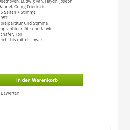
Beethoven, Ludwig van, Haydn, Joseph,
Händel, Georg Friedrich
16 Seiten + Stimme
1957
Spielpartitur und Stimme
Sopranblockflöte und Klavier
Schäfer, Toni
leicht bis mittelschwer
In den
Warenkorb
Bewerten