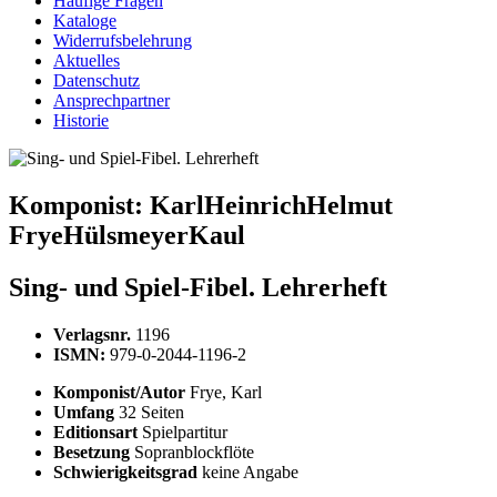
Häufige Fragen
Kataloge
Widerrufsbelehrung
Aktuelles
Datenschutz
Ansprechpartner
Historie
Komponist:
KarlHeinrichHelmut
FryeHülsmeyerKaul
Sing- und Spiel-Fibel. Lehrerheft
Verlagsnr.
1196
ISMN:
979-0-2044-1196-2
Komponist/Autor
Frye, Karl
Umfang
32 Seiten
Editionsart
Spielpartitur
Besetzung
Sopranblockflöte
Schwierigkeitsgrad
keine Angabe