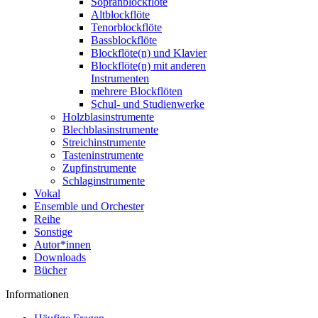
Sopranblockflöte
Altblockflöte
Tenorblockflöte
Bassblockflöte
Blockflöte(n) und Klavier
Blockflöte(n) mit anderen
Instrumenten
mehrere Blockflöten
Schul- und Studienwerke
Holzblasinstrumente
Blechblasinstrumente
Streichinstrumente
Tasteninstrumente
Zupfinstrumente
Schlaginstrumente
Vokal
Ensemble und Orchester
Reihe
Sonstige
Autor*innen
Downloads
Bücher
Informationen