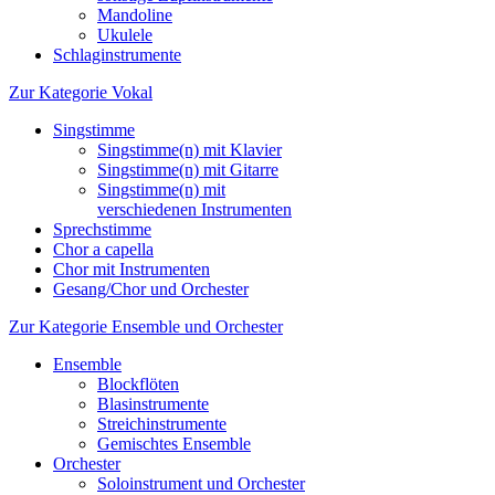
Mandoline
Ukulele
Schlaginstrumente
Zur Kategorie Vokal
Singstimme
Singstimme(n) mit Klavier
Singstimme(n) mit Gitarre
Singstimme(n) mit
verschiedenen Instrumenten
Sprechstimme
Chor a capella
Chor mit Instrumenten
Gesang/Chor und Orchester
Zur Kategorie Ensemble und Orchester
Ensemble
Blockflöten
Blasinstrumente
Streichinstrumente
Gemischtes Ensemble
Orchester
Soloinstrument und Orchester