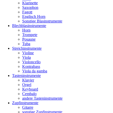
Klarinette
Saxophon
Fagott
Englisch Horn
Sonstige Blasinstrumente
Blechblasinstrumente
Horn
Trompete
Posaune
Tuba
Streichinstrumente
Violine
Viola
Violoncello
Kontrabass
Viola da gamba
Tasteninstrumente
Klavier
Orgel
Keyboard
Cembalo
andere Tasteninstrumente
Zupfinstrumente
Gitarre
sonstige Zupfinstrumente