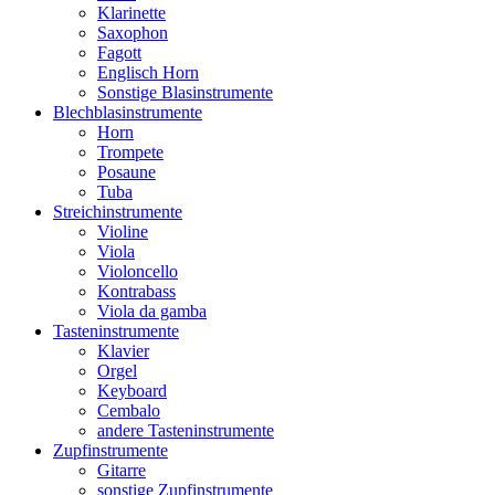
Klarinette
Saxophon
Fagott
Englisch Horn
Sonstige Blasinstrumente
Blechblasinstrumente
Horn
Trompete
Posaune
Tuba
Streichinstrumente
Violine
Viola
Violoncello
Kontrabass
Viola da gamba
Tasteninstrumente
Klavier
Orgel
Keyboard
Cembalo
andere Tasteninstrumente
Zupfinstrumente
Gitarre
sonstige Zupfinstrumente