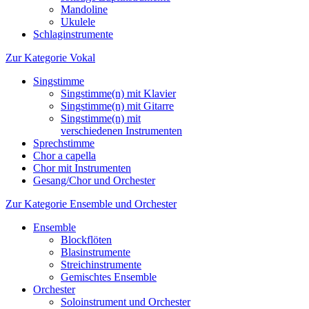
Mandoline
Ukulele
Schlaginstrumente
Zur Kategorie Vokal
Singstimme
Singstimme(n) mit Klavier
Singstimme(n) mit Gitarre
Singstimme(n) mit
verschiedenen Instrumenten
Sprechstimme
Chor a capella
Chor mit Instrumenten
Gesang/Chor und Orchester
Zur Kategorie Ensemble und Orchester
Ensemble
Blockflöten
Blasinstrumente
Streichinstrumente
Gemischtes Ensemble
Orchester
Soloinstrument und Orchester