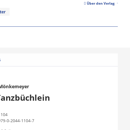
Über den Verlag
ter
s
 Mönkemeyer
Tanzbüchlein
1104
979-0-2044-1104-7