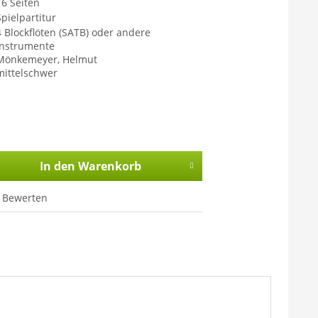
16 Seiten
Spielpartitur
4 Blockflöten (SATB) oder andere
Instrumente
Mönkemeyer, Helmut
mittelschwer
In den
Warenkorb
Bewerten