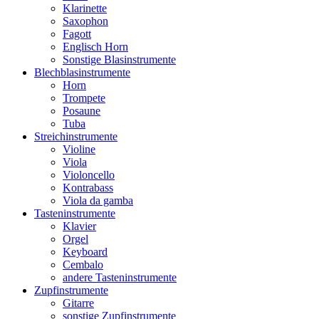
Klarinette
Saxophon
Fagott
Englisch Horn
Sonstige Blasinstrumente
Blechblasinstrumente
Horn
Trompete
Posaune
Tuba
Streichinstrumente
Violine
Viola
Violoncello
Kontrabass
Viola da gamba
Tasteninstrumente
Klavier
Orgel
Keyboard
Cembalo
andere Tasteninstrumente
Zupfinstrumente
Gitarre
sonstige Zupfinstrumente