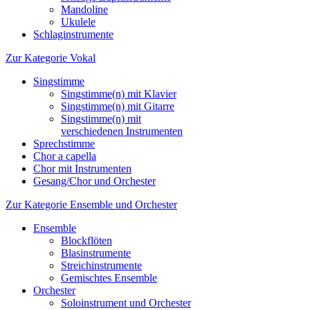
Mandoline
Ukulele
Schlaginstrumente
Zur Kategorie Vokal
Singstimme
Singstimme(n) mit Klavier
Singstimme(n) mit Gitarre
Singstimme(n) mit
verschiedenen Instrumenten
Sprechstimme
Chor a capella
Chor mit Instrumenten
Gesang/Chor und Orchester
Zur Kategorie Ensemble und Orchester
Ensemble
Blockflöten
Blasinstrumente
Streichinstrumente
Gemischtes Ensemble
Orchester
Soloinstrument und Orchester