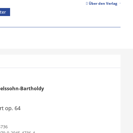
Über den Verlag
ter
delssohn-Bartholdy
t op. 64
4736
979-0-2045-4736-4