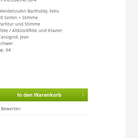
Mendelssohn Bartholdy, Felix
20 Seiten + Stimme
Partitur und Stimme
löte / Altblockflöte und Klavier
Cassignol, Jean
schwer
op. 64
In den
Warenkorb
Bewerten