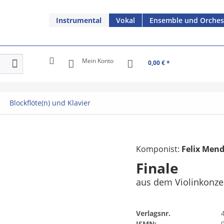
Instrumental
Vokal
Ensemble und Orches
Mein Konto
0,00 € *
Blockflöte(n) und Klavier
Komponist:
Felix Men
Finale
aus dem Violinkonzer
Verlagsnr.
ISMN: