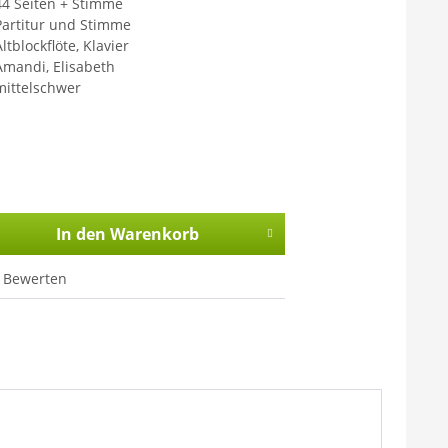
44 Seiten + Stimme
Partitur und Stimme
ltblockflöte, Klavier
Amandi, Elisabeth
mittelschwer
In den
Warenkorb
Bewerten