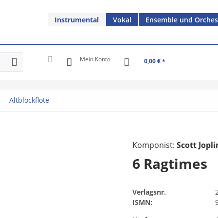
Instrumental
Vokal
Ensemble und Orches
Mein Konto
0,00 € *
Altblockflöte
Komponist:
Scott Jopli
6 Ragtimes
Verlagsnr.
ISMN: