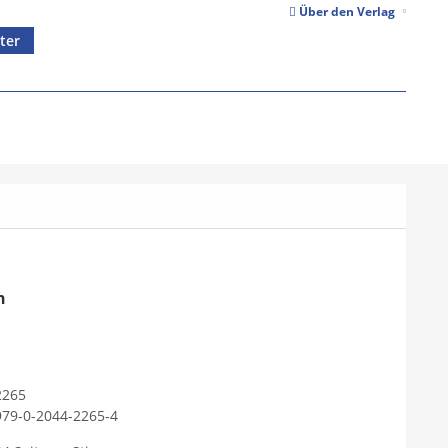
Über den Verlag
ter
n
2265
979-0-2044-2265-4