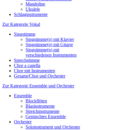
Mandoline
Ukulele
Schlaginstrumente
Zur Kategorie Vokal
Singstimme
Singstimme(n) mit Klavier
Singstimme(n) mit Gitarre
Singstimme(n) mit
verschiedenen Instrumenten
Sprechstimme
Chor a capella
Chor mit Instrumenten
Gesang/Chor und Orchester
Zur Kategorie Ensemble und Orchester
Ensemble
Blockflöten
Blasinstrumente
Streichinstrumente
Gemischtes Ensemble
Orchester
Soloinstrument und Orchester