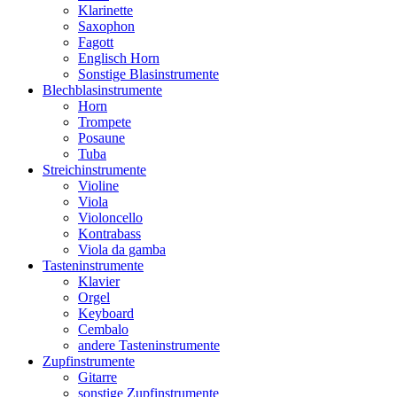
Klarinette
Saxophon
Fagott
Englisch Horn
Sonstige Blasinstrumente
Blechblasinstrumente
Horn
Trompete
Posaune
Tuba
Streichinstrumente
Violine
Viola
Violoncello
Kontrabass
Viola da gamba
Tasteninstrumente
Klavier
Orgel
Keyboard
Cembalo
andere Tasteninstrumente
Zupfinstrumente
Gitarre
sonstige Zupfinstrumente