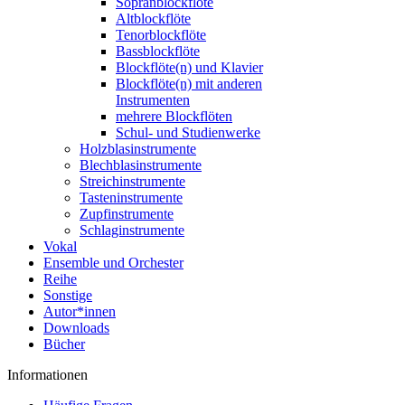
Sopranblockflöte
Altblockflöte
Tenorblockflöte
Bassblockflöte
Blockflöte(n) und Klavier
Blockflöte(n) mit anderen
Instrumenten
mehrere Blockflöten
Schul- und Studienwerke
Holzblasinstrumente
Blechblasinstrumente
Streichinstrumente
Tasteninstrumente
Zupfinstrumente
Schlaginstrumente
Vokal
Ensemble und Orchester
Reihe
Sonstige
Autor*innen
Downloads
Bücher
Informationen