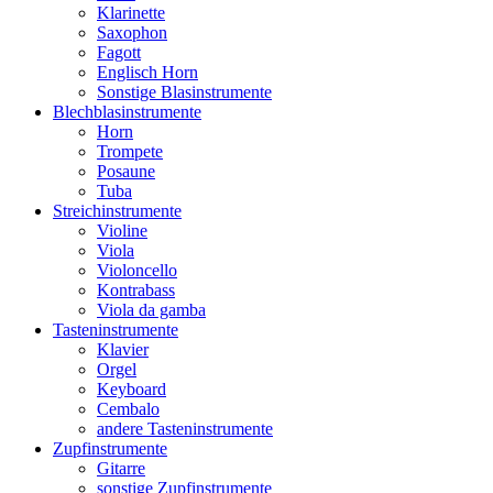
Klarinette
Saxophon
Fagott
Englisch Horn
Sonstige Blasinstrumente
Blechblasinstrumente
Horn
Trompete
Posaune
Tuba
Streichinstrumente
Violine
Viola
Violoncello
Kontrabass
Viola da gamba
Tasteninstrumente
Klavier
Orgel
Keyboard
Cembalo
andere Tasteninstrumente
Zupfinstrumente
Gitarre
sonstige Zupfinstrumente