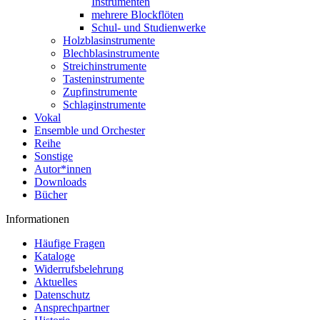
Instrumenten
mehrere Blockflöten
Schul- und Studienwerke
Holzblasinstrumente
Blechblasinstrumente
Streichinstrumente
Tasteninstrumente
Zupfinstrumente
Schlaginstrumente
Vokal
Ensemble und Orchester
Reihe
Sonstige
Autor*innen
Downloads
Bücher
Informationen
Häufige Fragen
Kataloge
Widerrufsbelehrung
Aktuelles
Datenschutz
Ansprechpartner