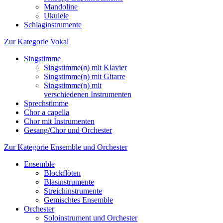
Mandoline
Ukulele
Schlaginstrumente
Zur Kategorie Vokal
Singstimme
Singstimme(n) mit Klavier
Singstimme(n) mit Gitarre
Singstimme(n) mit
verschiedenen Instrumenten
Sprechstimme
Chor a capella
Chor mit Instrumenten
Gesang/Chor und Orchester
Zur Kategorie Ensemble und Orchester
Ensemble
Blockflöten
Blasinstrumente
Streichinstrumente
Gemischtes Ensemble
Orchester
Soloinstrument und Orchester