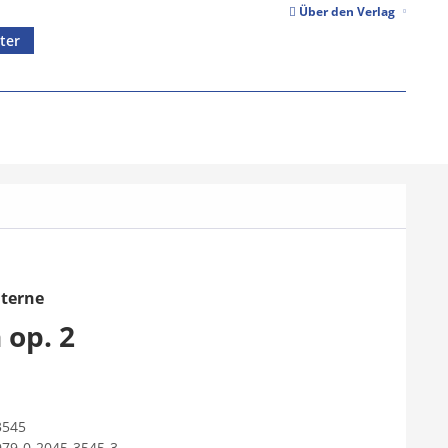
Über den Verlag
ter
uterne
 op. 2
3545
979-0-2045-3545-3