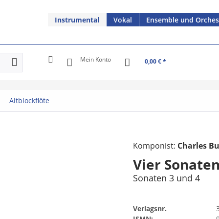
Instrumental
Vokal
Ensemble und Orches
Mein Konto
0,00 € *
Altblockflöte
Komponist:
Charles B
Vier Sonaten
Sonaten 3 und 4
Verlagsnr.
ISMN: