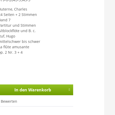
Buterne, Charles
24 Seiten + 2 Stimmen
Band 7
Partitur und Stimmen
ltblockflöte und B. c.
Ruf, Hugo
mittelschwer bis schwer
La flûte amusante
p. 2 Nr. 3 + 4
In den
Warenkorb
Bewerten