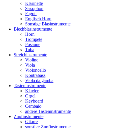
Klarinette
Saxophon
Fagott
Englisch Horn
Sonstige Blasinstrumente
Blechblasinstrumente
Horn
Trompete
Posaune
Tuba
Streichinstrumente
Violine
Viola
Violoncello
Kontrabass
Viola da gamba
Tasteninstrumente
Klavier
Orgel
Keyboard
Cembalo
andere Tasteninstrumente
Zupfinstrumente
Gitarre
sonstige Zupfinstrumente