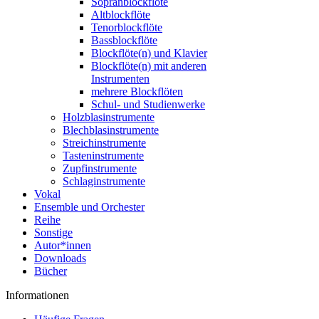
Sopranblockflöte
Altblockflöte
Tenorblockflöte
Bassblockflöte
Blockflöte(n) und Klavier
Blockflöte(n) mit anderen
Instrumenten
mehrere Blockflöten
Schul- und Studienwerke
Holzblasinstrumente
Blechblasinstrumente
Streichinstrumente
Tasteninstrumente
Zupfinstrumente
Schlaginstrumente
Vokal
Ensemble und Orchester
Reihe
Sonstige
Autor*innen
Downloads
Bücher
Informationen