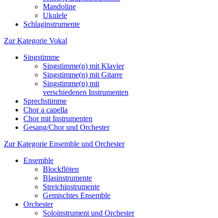
Mandoline
Ukulele
Schlaginstrumente
Zur Kategorie Vokal
Singstimme
Singstimme(n) mit Klavier
Singstimme(n) mit Gitarre
Singstimme(n) mit
verschiedenen Instrumenten
Sprechstimme
Chor a capella
Chor mit Instrumenten
Gesang/Chor und Orchester
Zur Kategorie Ensemble und Orchester
Ensemble
Blockflöten
Blasinstrumente
Streichinstrumente
Gemischtes Ensemble
Orchester
Soloinstrument und Orchester