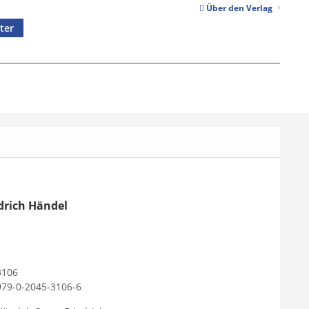
Über den Verlag
ter
drich Händel
e
3106
979-0-2045-3106-6