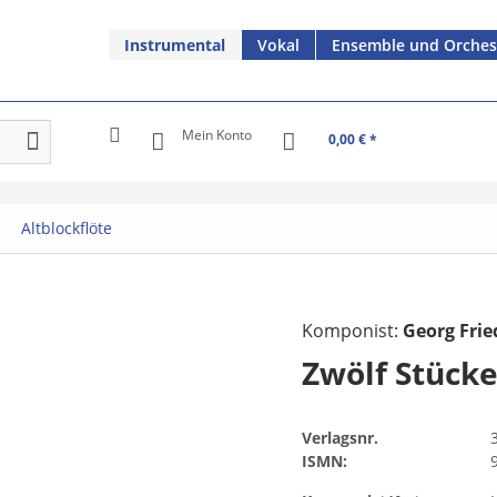
Instrumental
Vokal
Ensemble und Orches
Mein Konto
0,00 € *
Altblockflöte
Komponist:
Georg Frie
Zwölf Stück
Verlagsnr.
ISMN: