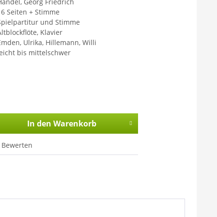
Händel, Georg Friedrich
16 Seiten + Stimme
Spielpartitur und Stimme
ltblockflöte, Klavier
Emden, Ulrika, Hillemann, Willi
leicht bis mittelschwer
In den
Warenkorb
Bewerten