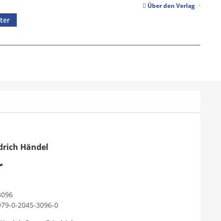
Über den Verlag
ter
drich Händel
r
3096
979-0-2045-3096-0