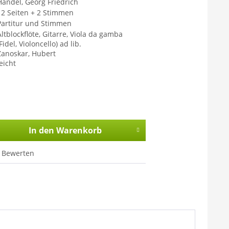
Händel, Georg Friedrich
12 Seiten + 2 Stimmen
Partitur und Stimmen
Altblockflöte, Gitarre, Viola da gamba
Fidel, Violoncello) ad lib.
Zanoskar, Hubert
eicht
In den
Warenkorb
Bewerten