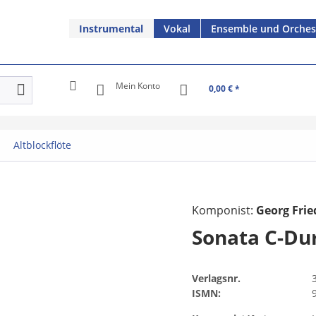
Instrumental
Vokal
Ensemble und Orches
Mein Konto
0,00 € *
Altblockflöte
Komponist:
Georg Frie
Sonata C-Du
Verlagsnr.
ISMN: