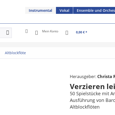
Instrumental
Vokal
Ensemble und Orches
Mein Konto
0,00 € *
Altblockflöte
Herausgeber:
Christa 
Verzieren le
50 Spielstücke mit An
Ausführung von Baro
Altblockflöten