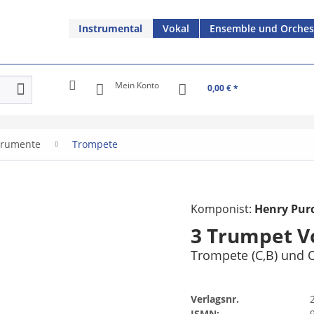
Instrumental
Vokal
Ensemble und Orches
Mein Konto
0,00 € *
trumente
Trompete
Komponist:
Henry Purc
3 Trumpet V
Trompete (C,B) und 
Verlagsnr.
ISMN: