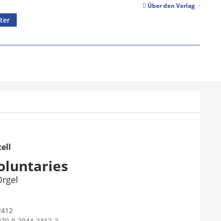
Über den Verlag
ter
ell
oluntaries
Orgel
2412
979-0-2044-2412-2