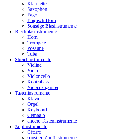
Klarinette
Saxophon
Fagott
Englisch Horn
Sonstige Blasinstrumente
Blechblasinstrumente
Horn
Trompete
Posaune
Tuba
Streichinstrumente
Violine
Viola
Violoncello
Kontrabass
Viola da gamba
Tasteninstrumente
Klavier
Orgel
Keyboard
Cembalo
andere Tasteninstrumente
Zupfinstrumente
Gitarre
sonstige Zupfinstrumente