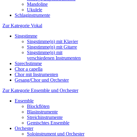
Mandoline
Ukulele
Schlaginstrumente
Zur Kategorie Vokal
Singstimme
Singstimme(n) mit Klavier
Singstimme(n) mit Gitarre
Singstimme(n) mit
verschiedenen Instrumenten
Sprechstimme
Chor a capella
Chor mit Instrumenten
Gesang/Chor und Orchester
Zur Kategorie Ensemble und Orchester
Ensemble
Blockflöten
Blasinstrumente
Streichinstrumente
Gemischtes Ensemble
Orchester
Soloinstrument und Orchester