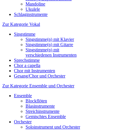
Mandoline
Ukulele
Schlaginstrumente
Zur Kategorie Vokal
Singstimme
Singstimme(n) mit Klavier
Singstimme(n) mit Gitarre
Singstimme(n) mit
verschiedenen Instrumenten
Sprechstimme
Chor a capella
Chor mit Instrumenten
Gesang/Chor und Orchester
Zur Kategorie Ensemble und Orchester
Ensemble
Blockflöten
Blasinstrumente
Streichinstrumente
Gemischtes Ensemble
Orchester
Soloinstrument und Orchester