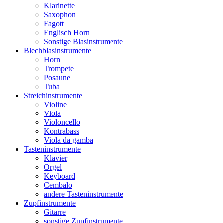
Klarinette
Saxophon
Fagott
Englisch Horn
Sonstige Blasinstrumente
Blechblasinstrumente
Horn
Trompete
Posaune
Tuba
Streichinstrumente
Violine
Viola
Violoncello
Kontrabass
Viola da gamba
Tasteninstrumente
Klavier
Orgel
Keyboard
Cembalo
andere Tasteninstrumente
Zupfinstrumente
Gitarre
sonstige Zupfinstrumente