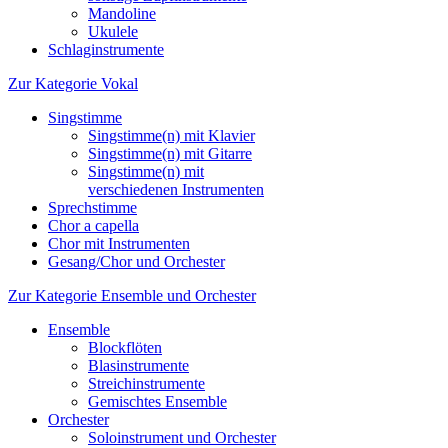
Mandoline
Ukulele
Schlaginstrumente
Zur Kategorie Vokal
Singstimme
Singstimme(n) mit Klavier
Singstimme(n) mit Gitarre
Singstimme(n) mit
verschiedenen Instrumenten
Sprechstimme
Chor a capella
Chor mit Instrumenten
Gesang/Chor und Orchester
Zur Kategorie Ensemble und Orchester
Ensemble
Blockflöten
Blasinstrumente
Streichinstrumente
Gemischtes Ensemble
Orchester
Soloinstrument und Orchester