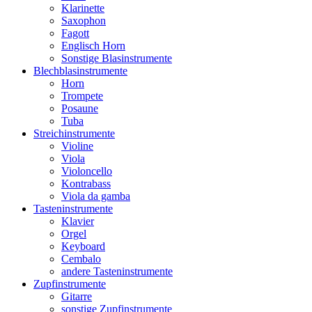
Klarinette
Saxophon
Fagott
Englisch Horn
Sonstige Blasinstrumente
Blechblasinstrumente
Horn
Trompete
Posaune
Tuba
Streichinstrumente
Violine
Viola
Violoncello
Kontrabass
Viola da gamba
Tasteninstrumente
Klavier
Orgel
Keyboard
Cembalo
andere Tasteninstrumente
Zupfinstrumente
Gitarre
sonstige Zupfinstrumente