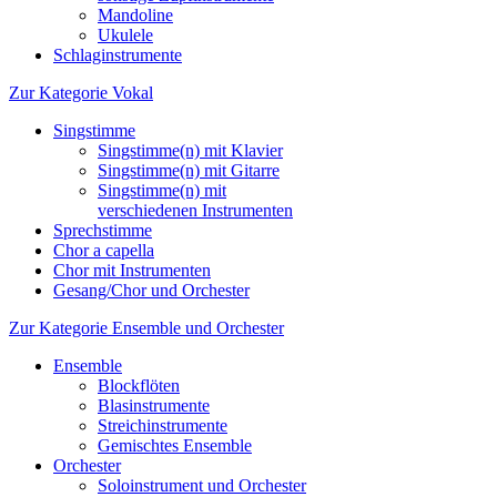
Mandoline
Ukulele
Schlaginstrumente
Zur Kategorie Vokal
Singstimme
Singstimme(n) mit Klavier
Singstimme(n) mit Gitarre
Singstimme(n) mit
verschiedenen Instrumenten
Sprechstimme
Chor a capella
Chor mit Instrumenten
Gesang/Chor und Orchester
Zur Kategorie Ensemble und Orchester
Ensemble
Blockflöten
Blasinstrumente
Streichinstrumente
Gemischtes Ensemble
Orchester
Soloinstrument und Orchester