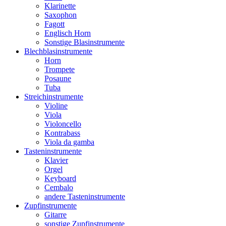
Klarinette
Saxophon
Fagott
Englisch Horn
Sonstige Blasinstrumente
Blechblasinstrumente
Horn
Trompete
Posaune
Tuba
Streichinstrumente
Violine
Viola
Violoncello
Kontrabass
Viola da gamba
Tasteninstrumente
Klavier
Orgel
Keyboard
Cembalo
andere Tasteninstrumente
Zupfinstrumente
Gitarre
sonstige Zupfinstrumente